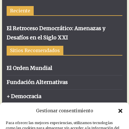
Reciente
El Retroceso Democrático: Amenazas y
Desafíos en el Siglo XXI
Sitios Recomendados
El Orden Mundial
Fundación Alternativas
+ Democracia
FIBGAR
Gestionar consentimiento
Enlaces
Para ofrecer las mejores experiencias, utilizamos tecnologías
como las cookies para almacenar y/o acceder a la información del